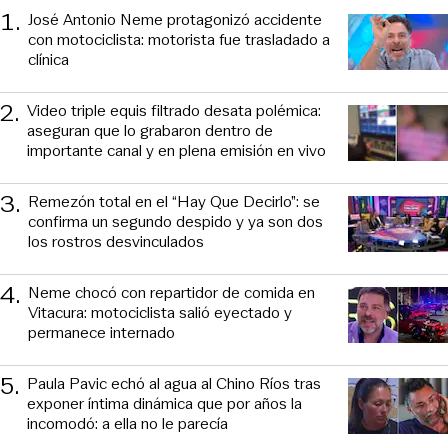
1
.
José Antonio Neme protagonizó accidente
con motociclista: motorista fue trasladado a
clínica
2
.
Video triple equis filtrado desata polémica:
aseguran que lo grabaron dentro de
importante canal y en plena emisión en vivo
3
.
Remezón total en el “Hay Que Decirlo”: se
confirma un segundo despido y ya son dos
los rostros desvinculados
4
.
Neme chocó con repartidor de comida en
Vitacura: motociclista salió eyectado y
permanece internado
5
.
Paula Pavic echó al agua al Chino Ríos tras
exponer íntima dinámica que por años la
incomodó: a ella no le parecía