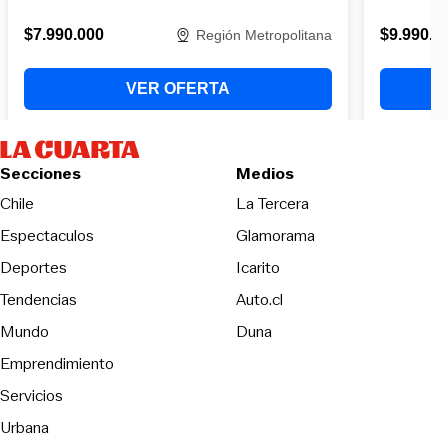
Secciones
Medios
Opens in new wind
Chile
La Tercera
Espectaculos
Glamorama
Opens in new window
Deportes
Icarito
Opens in new window
Tendencias
Auto.cl
Opens in new window
Mundo
Duna
Emprendimiento
Servicios
Urbana