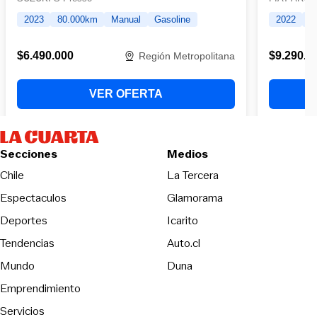
Secciones
Medios
Opens in new wind
Chile
La Tercera
Espectaculos
Glamorama
Opens in new window
Deportes
Icarito
Opens in new window
Tendencias
Auto.cl
Opens in new window
Mundo
Duna
Emprendimiento
Servicios