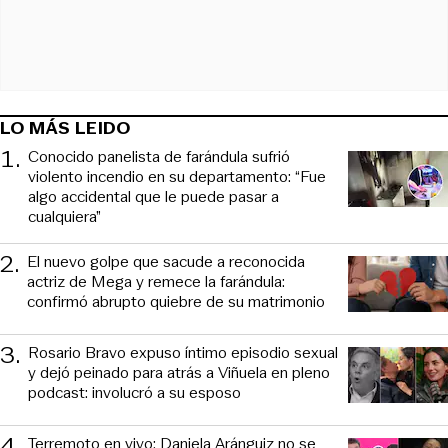
LO MÁS LEIDO
1
.
Conocido panelista de farándula sufrió
violento incendio en su departamento: “Fue
algo accidental que le puede pasar a
cualquiera”
2
.
El nuevo golpe que sacude a reconocida
actriz de Mega y remece la farándula:
confirmó abrupto quiebre de su matrimonio
3
.
Rosario Bravo expuso íntimo episodio sexual
y dejó peinado para atrás a Viñuela en pleno
podcast: involucró a su esposo
4
.
Terremoto en vivo: Daniela Aránguiz no se