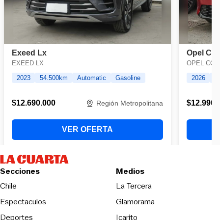
Secciones
Medios
Opens in new wind
Chile
La Tercera
Espectaculos
Glamorama
Opens in new window
Deportes
Icarito