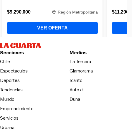
Secciones
Medios
Opens in new wind
Chile
La Tercera
Espectaculos
Glamorama
Opens in new window
Deportes
Icarito
Opens in new window
Tendencias
Auto.cl
Opens in new window
Mundo
Duna
Emprendimiento
Servicios
Urbana