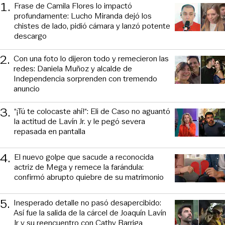
1
.
Frase de Camila Flores lo impactó
profundamente: Lucho Miranda dejó los
chistes de lado, pidió cámara y lanzó potente
descargo
2
.
Con una foto lo dijeron todo y remecieron las
redes: Daniela Muñoz y alcalde de
Independencia sorprenden con tremendo
anuncio
3
.
“¡Tú te colocaste ahí!“: Eli de Caso no aguantó
la actitud de Lavín Jr. y le pegó severa
repasada en pantalla
4
.
El nuevo golpe que sacude a reconocida
actriz de Mega y remece la farándula:
confirmó abrupto quiebre de su matrimonio
5
.
Inesperado detalle no pasó desapercibido:
Así fue la salida de la cárcel de Joaquín Lavín
Jr y su reencuentro con Cathy Barriga