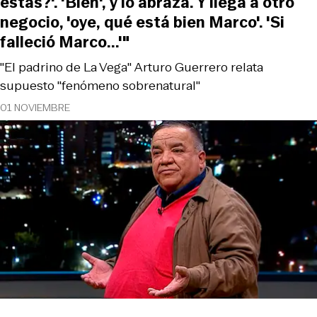
estás?'. 'Bien', y lo abraza. Y llega a otro
negocio, 'oye, qué está bien Marco'. 'Si
falleció Marco...'"
"El padrino de La Vega" Arturo Guerrero relata
supuesto "fenómeno sobrenatural"
01 NOVIEMBRE