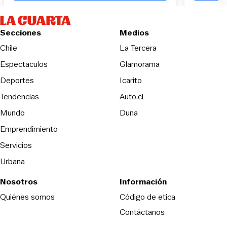
Secciones
Medios
Opens in new wind
Chile
La Tercera
Espectaculos
Glamorama
Opens in new window
Deportes
Icarito
Opens in new window
Tendencias
Auto.cl
Opens in new window
Mundo
Duna
Emprendimiento
Servicios
Urbana
Nosotros
Información
Opens in new
Quiénes somos
Código de etica
Contáctanos