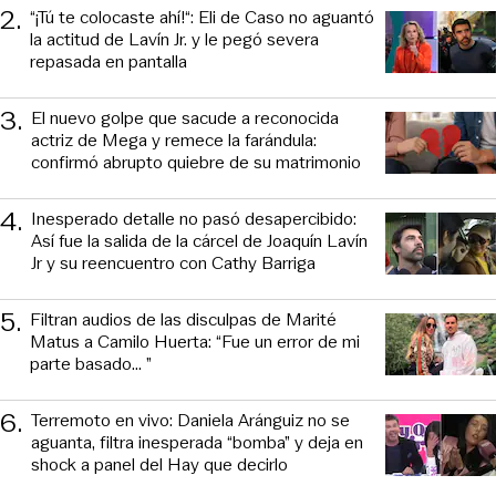
2
.
“¡Tú te colocaste ahí!“: Eli de Caso no aguantó
la actitud de Lavín Jr. y le pegó severa
repasada en pantalla
3
.
El nuevo golpe que sacude a reconocida
actriz de Mega y remece la farándula:
confirmó abrupto quiebre de su matrimonio
4
.
Inesperado detalle no pasó desapercibido:
Así fue la salida de la cárcel de Joaquín Lavín
Jr y su reencuentro con Cathy Barriga
5
.
Filtran audios de las disculpas de Marité
Matus a Camilo Huerta: “Fue un error de mi
parte basado... ”
6
.
Terremoto en vivo: Daniela Aránguiz no se
aguanta, filtra inesperada “bomba” y deja en
shock a panel del Hay que decirlo