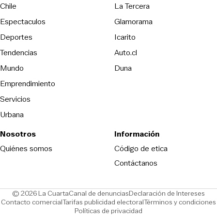
Opens in new wind
Chile
La Tercera
Espectaculos
Glamorama
Opens in new window
Deportes
Icarito
Opens in new window
Tendencias
Auto.cl
Opens in new window
Mundo
Duna
Emprendimiento
Servicios
Urbana
Nosotros
Información
Opens in new
Quiénes somos
Código de etica
Contáctanos
Opens in new window
Ope
© 2026 La Cuarta
Canal de denuncias
Declaración de Intereses
Opens in new window
Opens in new window
Contacto comercial
Tarifas publicidad electoral
Términos y condiciones
Políticas de privacidad