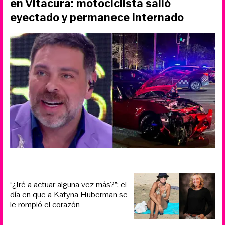
en Vitacura: motociclista salió
eyectado y permanece internado
“¿Iré a actuar alguna vez más?”: el
día en que a Katyna Huberman se
le rompió el corazón