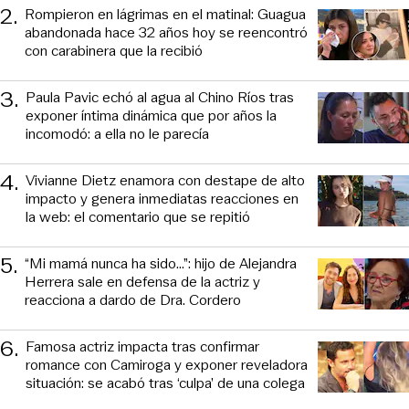
2
.
Rompieron en lágrimas en el matinal: Guagua
abandonada hace 32 años hoy se reencontró
con carabinera que la recibió
3
.
Paula Pavic echó al agua al Chino Ríos tras
exponer íntima dinámica que por años la
incomodó: a ella no le parecía
4
.
Vivianne Dietz enamora con destape de alto
impacto y genera inmediatas reacciones en
la web: el comentario que se repitió
5
.
“Mi mamá nunca ha sido...”: hijo de Alejandra
Herrera sale en defensa de la actriz y
reacciona a dardo de Dra. Cordero
6
.
Famosa actriz impacta tras confirmar
romance con Camiroga y exponer reveladora
situación: se acabó tras ‘culpa’ de una colega