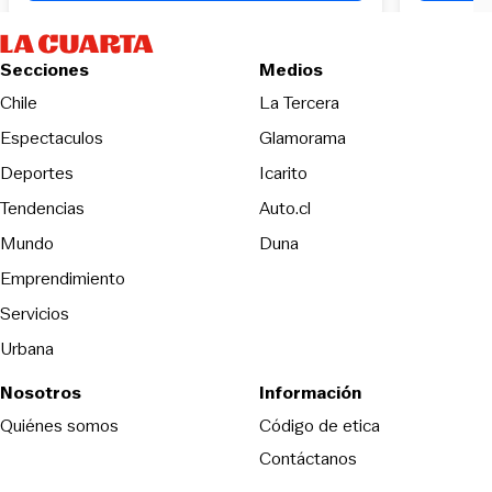
Secciones
Medios
Opens in new wind
Chile
La Tercera
Espectaculos
Glamorama
Opens in new window
Deportes
Icarito
Opens in new window
Tendencias
Auto.cl
Opens in new window
Mundo
Duna
Emprendimiento
Servicios
Urbana
Nosotros
Información
Opens in new
Quiénes somos
Código de etica
Contáctanos