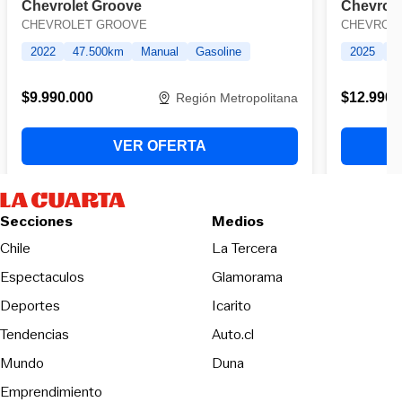
Secciones
Medios
Opens in new wind
Chile
La Tercera
Espectaculos
Glamorama
Opens in new window
Deportes
Icarito
Opens in new window
Tendencias
Auto.cl
Opens in new window
Mundo
Duna
Emprendimiento