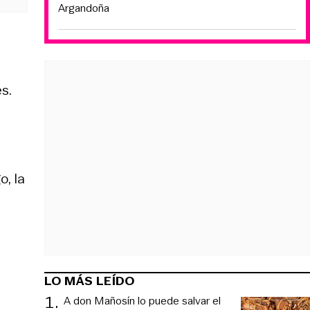
Argandoña
s.
o, la
LO MÁS LEÍDO
1
.
A don Mañosín lo puede salvar el