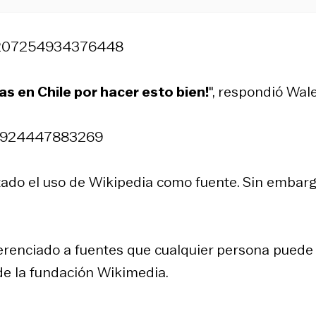
441207254934376448
tas en Chile por hacer esto bien!
", respondió Wale
429924447883269
futado el uso de Wikipedia como fuente. Sin embarg
ferenciado a fuentes que cualquier persona puede
 de la fundación Wikimedia.