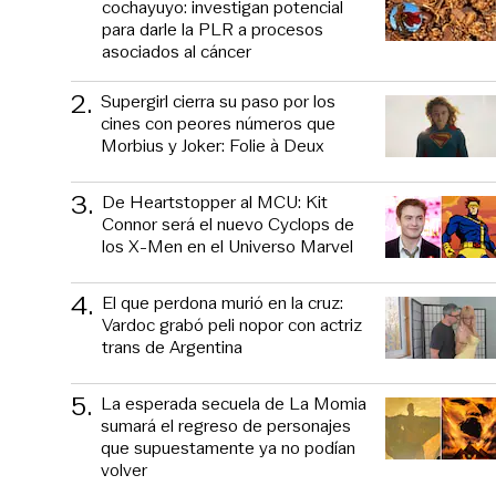
cochayuyo: investigan potencial
para darle la PLR a procesos
asociados al cáncer
2
.
Supergirl cierra su paso por los
cines con peores números que
Morbius y Joker: Folie à Deux
3
.
De Heartstopper al MCU: Kit
Connor será el nuevo Cyclops de
los X-Men en el Universo Marvel
4
.
El que perdona murió en la cruz:
Vardoc grabó peli nopor con actriz
trans de Argentina
5
.
La esperada secuela de La Momia
sumará el regreso de personajes
que supuestamente ya no podían
volver