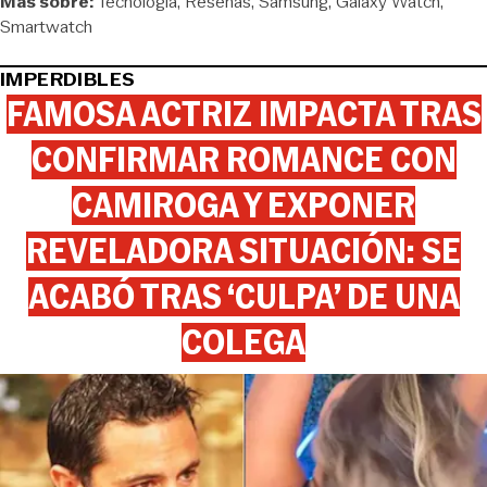
Más sobre:
Tecnología
Reseñas
Samsung
Galaxy Watch
Smartwatch
IMPERDIBLES
FAMOSA ACTRIZ IMPACTA TRAS
CONFIRMAR ROMANCE CON
CAMIROGA Y EXPONER
REVELADORA SITUACIÓN: SE
ACABÓ TRAS ‘CULPA’ DE UNA
COLEGA