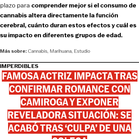
plazo para
comprender mejor si el consumo de
cannabis altera directamente la función
cerebral, cuánto duran estos efectos y cuál es
su impacto en diferentes grupos de edad.
Más sobre:
Cannabis
Marihuana
Estudio
IMPERDIBLES
FAMOSA ACTRIZ IMPACTA TRAS
CONFIRMAR ROMANCE CON
CAMIROGA Y EXPONER
REVELADORA SITUACIÓN: SE
ACABÓ TRAS ‘CULPA’ DE UNA