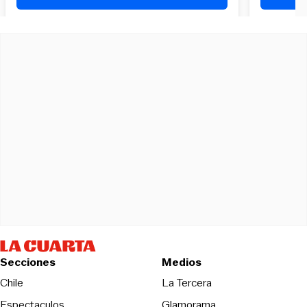
Secciones
Medios
Opens in new wind
Chile
La Tercera
Espectaculos
Glamorama