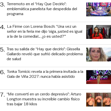
3
.
Terremoto en el “Hay Que Decirlo”:
emblemática panelista fue despedida del
programa
4
.
La Firme con Lorena Bosch: “Una vez un
señor en la feria me dijo ‘oiga, ¡usted es igual
a la de la comedia!... ¿o es usted?’”
5
.
Tras su salida de “Hay que decirlo”: Gissella
Gallardo reveló que sufrió delicado problema
de salud
6
.
Tonka Tomicic revela a la primera invitada a la
Gala de Viña 2027: nunca había asistido
7
.
“Me convertí en un cerdo depresivo”: Arturo
Longton muestra su increíble cambio físico
tras bajar 18 kilos