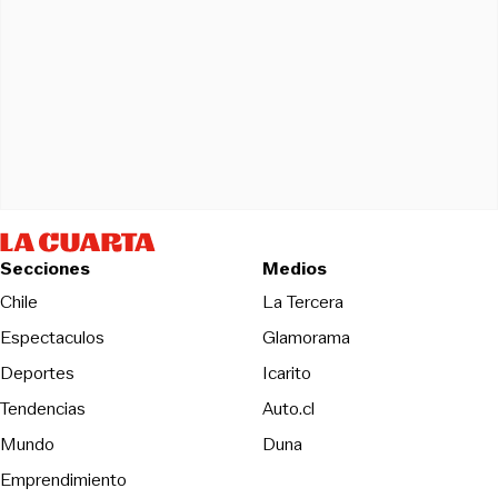
Secciones
Medios
Opens in new wind
Chile
La Tercera
Espectaculos
Glamorama
Opens in new window
Deportes
Icarito
Opens in new window
Tendencias
Auto.cl
Opens in new window
Mundo
Duna
Emprendimiento