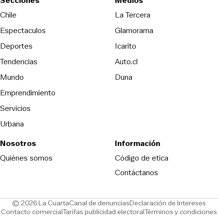
Secciones
Medios
Opens in new wind
Chile
La Tercera
Espectaculos
Glamorama
Opens in new window
Deportes
Icarito
Opens in new window
Tendencias
Auto.cl
Opens in new window
Mundo
Duna
Emprendimiento
Servicios
Urbana
Nosotros
Información
Opens in new
Quiénes somos
Código de etica
Contáctanos
Opens in new window
Ope
© 2026 La Cuarta
Canal de denuncias
Declaración de Intereses
Opens in new window
Opens in new window
Contacto comercial
Tarifas publicidad electoral
Términos y condiciones