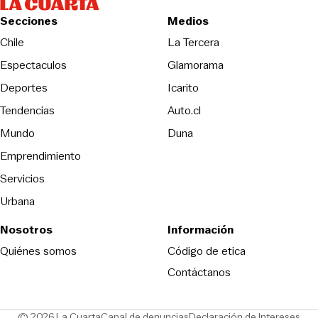
Secciones
Medios
Opens in new wind
Chile
La Tercera
Espectaculos
Glamorama
Opens in new window
Deportes
Icarito
Opens in new window
Tendencias
Auto.cl
Opens in new window
Mundo
Duna
Emprendimiento
Servicios
Urbana
Nosotros
Información
Opens in new
Quiénes somos
Código de etica
Contáctanos
Opens in new window
Ope
© 2026 La Cuarta
Canal de denuncias
Declaración de Intereses