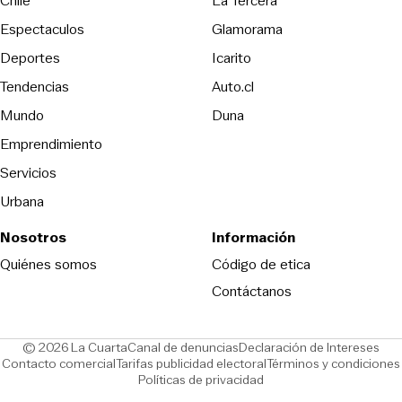
Chile
La Tercera
Espectaculos
Glamorama
Opens in new window
Deportes
Icarito
Opens in new window
Tendencias
Auto.cl
Opens in new window
Mundo
Duna
Emprendimiento
Servicios
Urbana
Nosotros
Información
Opens in new
Quiénes somos
Código de etica
Contáctanos
Opens in new window
Ope
© 2026 La Cuarta
Canal de denuncias
Declaración de Intereses
Opens in new window
Opens in new window
Contacto comercial
Tarifas publicidad electoral
Términos y condiciones
Políticas de privacidad