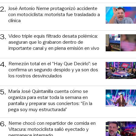
2
.
José Antonio Neme protagonizó accidente
con motociclista: motorista fue trasladado a
clínica
3
.
Video triple equis filtrado desata polémica:
aseguran que lo grabaron dentro de
importante canal y en plena emisión en vivo
4
.
Remezón total en el “Hay Que Decirlo”: se
confirma un segundo despido y ya son dos
los rostros desvinculados
5
.
María José Quintanilla cuenta cómo se
organiza para estar toda la semana en
pantalla y preparar sus conciertos: “En la
pega soy muy estructurada”
6
.
Neme chocó con repartidor de comida en
Vitacura: motociclista salió eyectado y
permanece internado