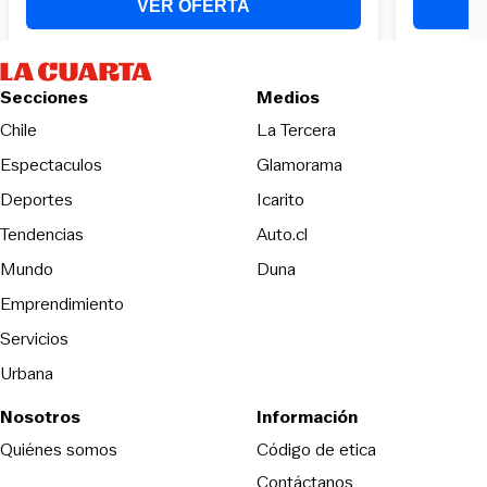
Secciones
Medios
Opens in new wind
Chile
La Tercera
Espectaculos
Glamorama
Opens in new window
Deportes
Icarito
Opens in new window
Tendencias
Auto.cl
Opens in new window
Mundo
Duna
Emprendimiento
Servicios
Urbana
Nosotros
Información
Opens in new
Quiénes somos
Código de etica
Contáctanos