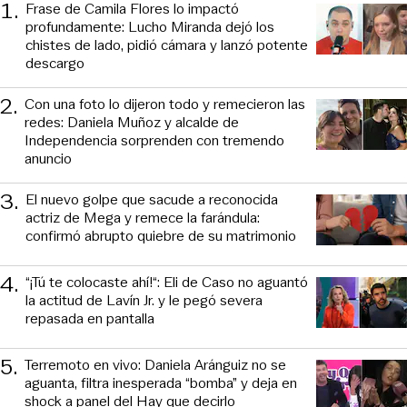
1
.
Frase de Camila Flores lo impactó
profundamente: Lucho Miranda dejó los
chistes de lado, pidió cámara y lanzó potente
descargo
2
.
Con una foto lo dijeron todo y remecieron las
redes: Daniela Muñoz y alcalde de
Independencia sorprenden con tremendo
anuncio
3
.
El nuevo golpe que sacude a reconocida
actriz de Mega y remece la farándula:
confirmó abrupto quiebre de su matrimonio
4
.
“¡Tú te colocaste ahí!“: Eli de Caso no aguantó
la actitud de Lavín Jr. y le pegó severa
repasada en pantalla
5
.
Terremoto en vivo: Daniela Aránguiz no se
aguanta, filtra inesperada “bomba” y deja en
shock a panel del Hay que decirlo