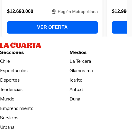
Secciones
Medios
Opens in new wind
Chile
La Tercera
Espectaculos
Glamorama
Opens in new window
Deportes
Icarito
Opens in new window
Tendencias
Auto.cl
Opens in new window
Mundo
Duna
Emprendimiento
Servicios
Urbana