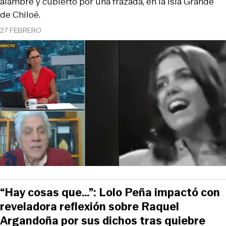
alambre y cubierto por una frazada, en la Isla Grande
de Chiloé.
27 FEBRERO
“Hay cosas que…”: Lolo Peña impactó con
reveladora reflexión sobre Raquel
Argandoña por sus dichos tras quiebre