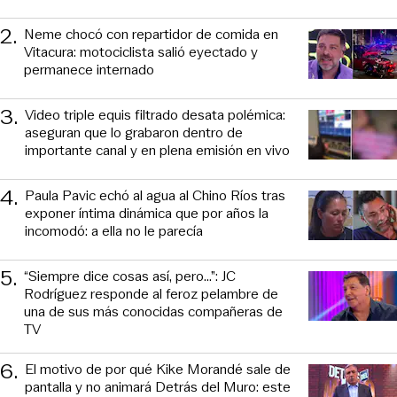
2
.
Neme chocó con repartidor de comida en
Vitacura: motociclista salió eyectado y
permanece internado
3
.
Video triple equis filtrado desata polémica:
aseguran que lo grabaron dentro de
importante canal y en plena emisión en vivo
4
.
Paula Pavic echó al agua al Chino Ríos tras
exponer íntima dinámica que por años la
incomodó: a ella no le parecía
5
.
“Siempre dice cosas así, pero...”: JC
Rodríguez responde al feroz pelambre de
una de sus más conocidas compañeras de
TV
6
.
El motivo de por qué Kike Morandé sale de
pantalla y no animará Detrás del Muro: este