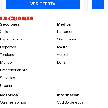
Secciones
Medios
Opens in new wind
Chile
La Tercera
Espectaculos
Glamorama
Opens in new window
Deportes
Icarito
Opens in new window
Tendencias
Auto.cl
Opens in new window
Mundo
Duna
Emprendimiento
Servicios
Urbana
Nosotros
Información
Opens in new
Quiénes somos
Código de etica