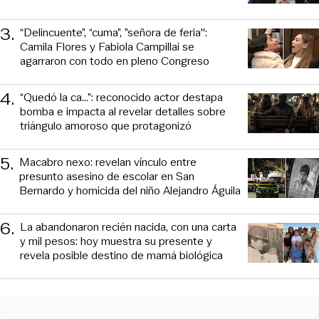
3
.
“Delincuente”, “cuma”, ”señora de feria":
Camila Flores y Fabiola Campillai se
agarraron con todo en pleno Congreso
4
.
“Quedó la ca...”: reconocido actor destapa
bomba e impacta al revelar detalles sobre
triángulo amoroso que protagonizó
5
.
Macabro nexo: revelan vínculo entre
presunto asesino de escolar en San
Bernardo y homicida del niño Alejandro Águila
6
.
La abandonaron recién nacida, con una carta
y mil pesos: hoy muestra su presente y
revela posible destino de mamá biológica