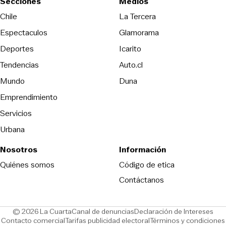
Secciones
Medios
Opens in new wind
Chile
La Tercera
Espectaculos
Glamorama
Opens in new window
Deportes
Icarito
Opens in new window
Tendencias
Auto.cl
Opens in new window
Mundo
Duna
Emprendimiento
Servicios
Urbana
Nosotros
Información
Opens in new
Quiénes somos
Código de etica
Contáctanos
Opens in new window
Ope
© 2026 La Cuarta
Canal de denuncias
Declaración de Intereses
Opens in new window
Opens in new window
Contacto comercial
Tarifas publicidad electoral
Términos y condiciones