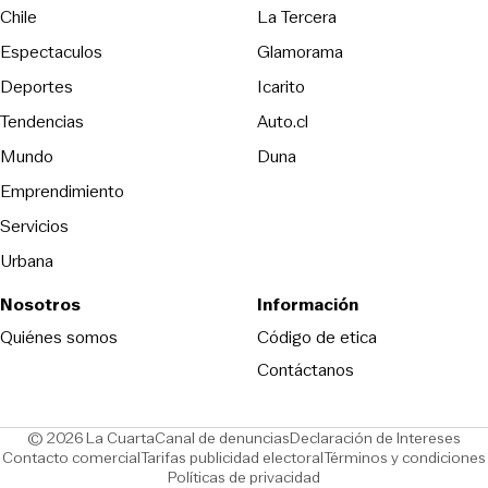
Opens in new wind
Chile
La Tercera
Espectaculos
Glamorama
Opens in new window
Deportes
Icarito
Opens in new window
Tendencias
Auto.cl
Opens in new window
Mundo
Duna
Emprendimiento
Servicios
Urbana
Nosotros
Información
Opens in new
Quiénes somos
Código de etica
Contáctanos
Opens in new window
Ope
© 2026 La Cuarta
Canal de denuncias
Declaración de Intereses
Opens in new window
Opens in new window
Contacto comercial
Tarifas publicidad electoral
Términos y condiciones
Políticas de privacidad