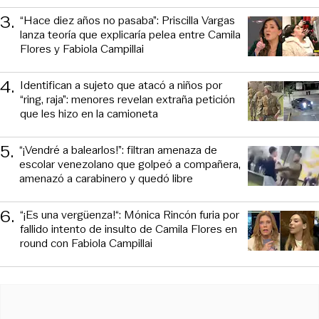
3
.
“Hace diez años no pasaba”: Priscilla Vargas
lanza teoría que explicaría pelea entre Camila
Flores y Fabiola Campillai
4
.
Identifican a sujeto que atacó a niños por
“ring, raja”: menores revelan extraña petición
que les hizo en la camioneta
5
.
“¡Vendré a balearlos!”: filtran amenaza de
escolar venezolano que golpeó a compañera,
amenazó a carabinero y quedó libre
6
.
“¡Es una vergüenza!“: Mónica Rincón furia por
fallido intento de insulto de Camila Flores en
round con Fabiola Campillai