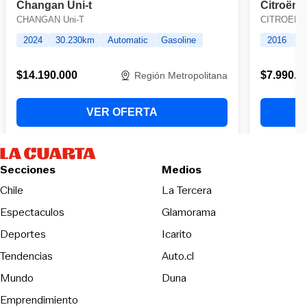
Secciones
Medios
Opens in new wind
Chile
La Tercera
Espectaculos
Glamorama
Opens in new window
Deportes
Icarito
Opens in new window
Tendencias
Auto.cl
Opens in new window
Mundo
Duna
Emprendimiento