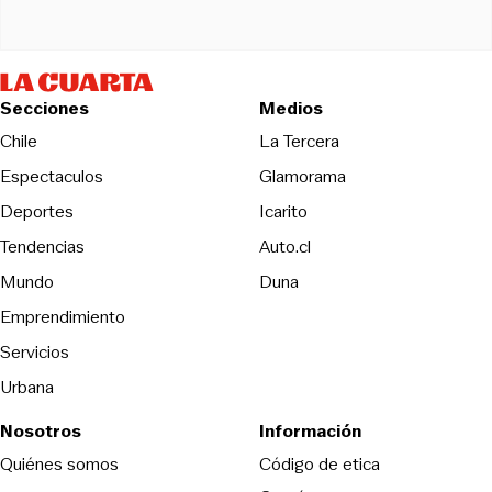
Secciones
Medios
Opens in new wind
Chile
La Tercera
Espectaculos
Glamorama
Opens in new window
Deportes
Icarito
Opens in new window
Tendencias
Auto.cl
Opens in new window
Mundo
Duna
Emprendimiento
Servicios
Urbana
Nosotros
Información
Opens in new
Quiénes somos
Código de etica