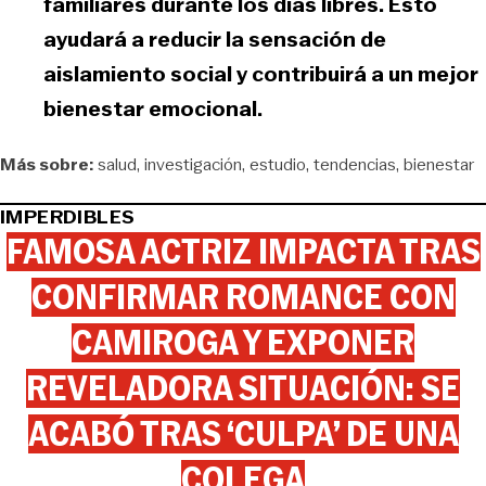
familiares durante los días libres. Esto
ayudará a reducir la sensación de
aislamiento social y contribuirá a un mejor
bienestar emocional.
Más sobre:
salud
investigación
estudio
tendencias
bienestar
IMPERDIBLES
FAMOSA ACTRIZ IMPACTA TRAS
CONFIRMAR ROMANCE CON
CAMIROGA Y EXPONER
REVELADORA SITUACIÓN: SE
ACABÓ TRAS ‘CULPA’ DE UNA
COLEGA