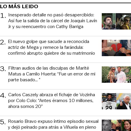
LO MÁS LEIDO
1
.
Inesperado detalle no pasó desapercibido:
Así fue la salida de la cárcel de Joaquín Lavín
Jr y su reencuentro con Cathy Barriga
2
.
El nuevo golpe que sacude a reconocida
actriz de Mega y remece la farándula:
confirmó abrupto quiebre de su matrimonio
3
.
Filtran audios de las disculpas de Marité
Matus a Camilo Huerta: “Fue un error de mi
parte basado... ”
4
.
Carlos Caszely abraza el fichaje de Vozinha
por Colo Colo: “Antes éramos 10 millones,
ahora somos 20”
5
.
Rosario Bravo expuso íntimo episodio sexual
y dejó peinado para atrás a Viñuela en pleno