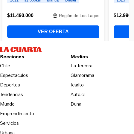
Secciones
Medios
Opens in new wind
Chile
La Tercera
Espectaculos
Glamorama
Opens in new window
Deportes
Icarito
Opens in new window
Tendencias
Auto.cl
Opens in new window
Mundo
Duna
Emprendimiento
Servicios
Urbana