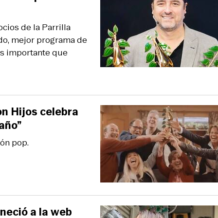
ios de la Parrilla
ndo, mejor programa de
ás importante que
on Hijos celebra
 año”
dón pop.
rneció a la web