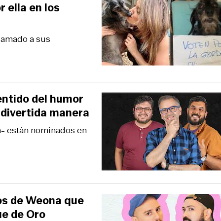
 ella en los
lamado a sus
sentido del humor
 divertida manera
a- están nominados en
cos de Weona que
ue de Oro