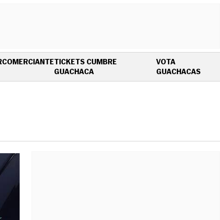
R
COMERCIANTE
TICKETS CUMBRE
VOTA
OPENS IN NEW WINDOW
OPEN
GUACHACA
GUACHACAS