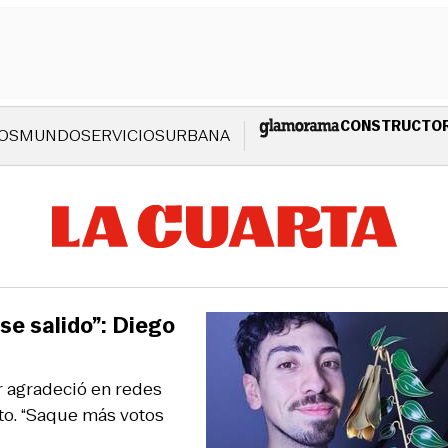
CONSTRUCTO
OS
MUNDO
SERVICIOS
URBANA
ese salido”: Diego
r agradeció en redes
to. “Saque más votos