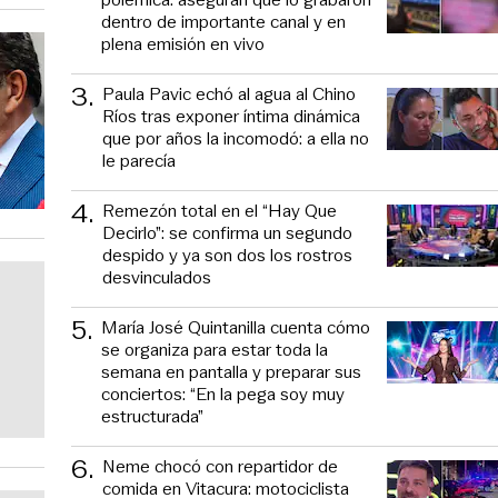
dentro de importante canal y en
plena emisión en vivo
3
.
Paula Pavic echó al agua al Chino
Ríos tras exponer íntima dinámica
que por años la incomodó: a ella no
le parecía
4
.
Remezón total en el “Hay Que
Decirlo”: se confirma un segundo
despido y ya son dos los rostros
desvinculados
5
.
María José Quintanilla cuenta cómo
se organiza para estar toda la
semana en pantalla y preparar sus
conciertos: “En la pega soy muy
estructurada”
6
.
Neme chocó con repartidor de
comida en Vitacura: motociclista