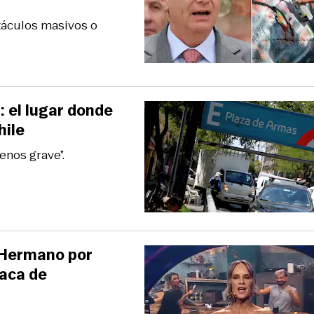
táculos masivos o
 el lugar donde
hile
enos grave”.
 Hermano por
laca de