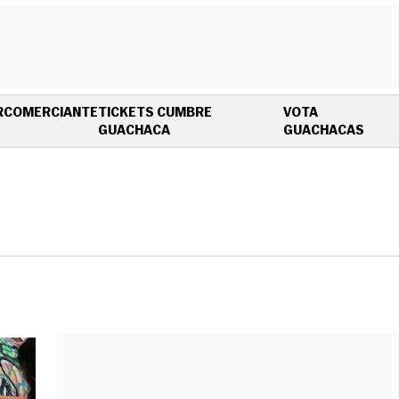
R
COMERCIANTE
TICKETS CUMBRE
VOTA
OPENS IN NEW WINDOW
OPEN
GUACHACA
GUACHACAS