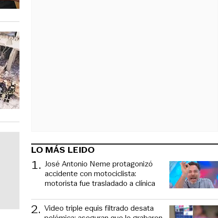
LO MÁS LEIDO
1
.
José Antonio Neme protagonizó
accidente con motociclista:
motorista fue trasladado a clínica
2
.
Video triple equis filtrado desata
polémica: aseguran que lo grabaron