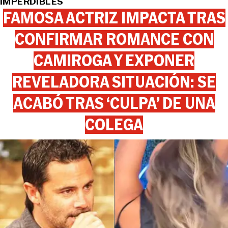
IMPERDIBLES
FAMOSA ACTRIZ IMPACTA TRAS
CONFIRMAR ROMANCE CON
CAMIROGA Y EXPONER
REVELADORA SITUACIÓN: SE
ACABÓ TRAS ‘CULPA’ DE UNA
COLEGA