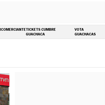
R
COMERCIANTE
TICKETS CUMBRE
VOTA
OPENS IN NEW WINDOW
OPEN
GUACHACA
GUACHACAS