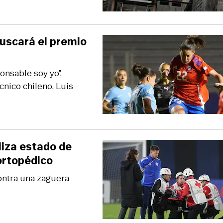
buscará el premio
onsable soy yo”,
nico chileno, Luis
iza estado de
 ortopédico
ontra una zaguera