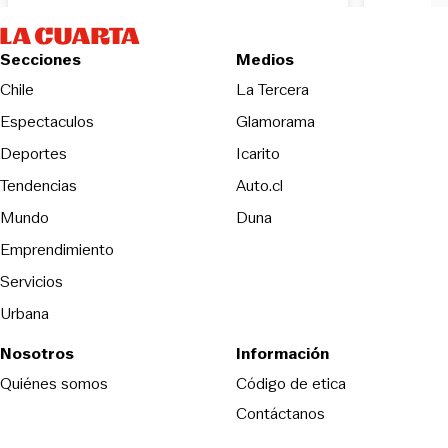
Secciones
Medios
Opens in new wind
Chile
La Tercera
Espectaculos
Glamorama
Opens in new window
Deportes
Icarito
Opens in new window
Tendencias
Auto.cl
Opens in new window
Mundo
Duna
Emprendimiento
Servicios
Urbana
Nosotros
Información
Opens in new
Quiénes somos
Código de etica
Contáctanos