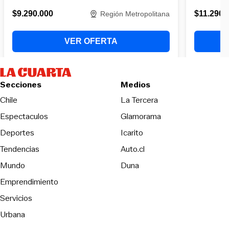
Secciones
Medios
Opens in new wind
Chile
La Tercera
Espectaculos
Glamorama
Opens in new window
Deportes
Icarito
Opens in new window
Tendencias
Auto.cl
Opens in new window
Mundo
Duna
Emprendimiento
Servicios
Urbana