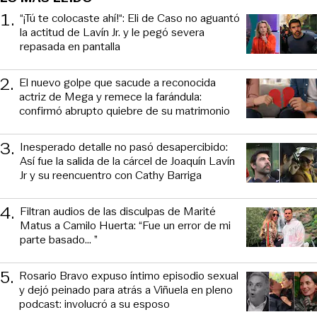
1
.
“¡Tú te colocaste ahí!“: Eli de Caso no aguantó
la actitud de Lavín Jr. y le pegó severa
repasada en pantalla
2
.
El nuevo golpe que sacude a reconocida
actriz de Mega y remece la farándula:
confirmó abrupto quiebre de su matrimonio
3
.
Inesperado detalle no pasó desapercibido:
Así fue la salida de la cárcel de Joaquín Lavín
Jr y su reencuentro con Cathy Barriga
4
.
Filtran audios de las disculpas de Marité
Matus a Camilo Huerta: “Fue un error de mi
parte basado... ”
5
.
Rosario Bravo expuso íntimo episodio sexual
y dejó peinado para atrás a Viñuela en pleno
podcast: involucró a su esposo