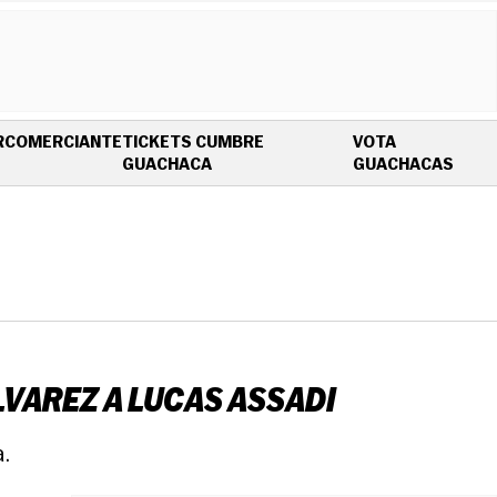
R
COMERCIANTE
TICKETS CUMBRE
VOTA
OPENS IN NEW WINDOW
OPEN
GUACHACA
GUACHACAS
VAREZ A LUCAS ASSADI
.