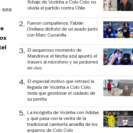
fichaje de Vozinha a Colo Colo: no
olvida el partido contra Chile
e sea
2
.
Fueron compañeros: Fabián
de
Orellana disfrutó de un asado junto
con Marc Cucurella
los
tel
3
.
El asqueroso momento de
Mandreva: el hincha azul apuntó el
trasero al micrófono y se pedorreó
en vivo
4
.
El especial motivo que retrasó la
llegada de Vozinha a Colo Colo:
tenía que gestionar el cuidado de
su perrita
5
.
La incógnita de Vozinha con Adidas
y qué pasa con la venta de la
tradicional camiseta amarilla de los
arqueros de Colo Colo