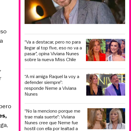
aso
la
“Va a destacar, pero no para
llegar al top five, eso no va a
pasar”, opina Viviana Nunes
sobre la nueva Miss Chile
,
“A mi amiga Raquel la voy a
r
defender siempre”:
responde Neme a Viviana
Nunes
 pero
“No la menciono porque me
es,
trae mala suerte”: Viviana
Nunes cree que Neme fue
ga,
hostil con ella por lealtad a