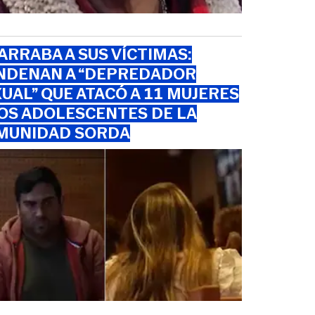
RRABA A SUS VÍCTIMAS:
NDENAN A “DEPREDADOR
UAL” QUE ATACÓ A 11 MUJERES
OS ADOLESCENTES DE LA
MUNIDAD SORDA