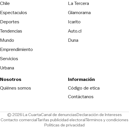
Opens in new wind
Chile
La Tercera
Espectaculos
Glamorama
Opens in new window
Deportes
Icarito
Opens in new window
Tendencias
Auto.cl
Opens in new window
Mundo
Duna
Emprendimiento
Servicios
Urbana
Nosotros
Información
Opens in new
Quiénes somos
Código de etica
Contáctanos
Opens in new window
Ope
© 2026 La Cuarta
Canal de denuncias
Declaración de Intereses
Opens in new window
Opens in new window
Contacto comercial
Tarifas publicidad electoral
Términos y condiciones
Políticas de privacidad