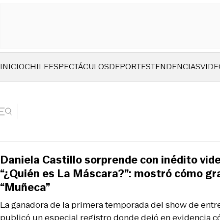
INICIO
CHILE
ESPECTÁCULOS
DEPORTES
TENDENCIAS
VIDE
Daniela Castillo sorprende con inédito vid
“¿Quién es La Máscara?”: mostró cómo gra
“Muñeca”
La ganadora de la primera temporada del show de ent
publicó un especial registro donde dejó en evidencia 