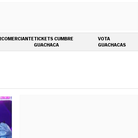
R
COMERCIANTE
TICKETS CUMBRE
VOTA
OPENS IN NEW WINDOW
OPEN
GUACHACA
GUACHACAS