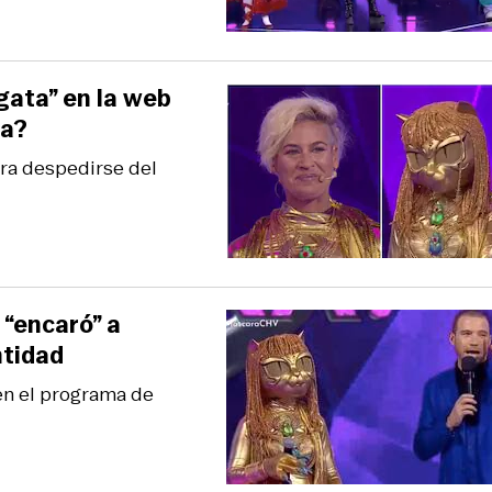
gata” en la web
ra?
ara despedirse del
 “encaró” a
ntidad
 en el programa de