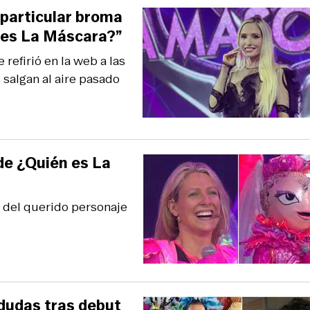
 particular broma
n es La Máscara?”
 refirió en la web a las
 salgan al aire pasado
de ¿Quién es La
a del querido personaje
dudas tras debut