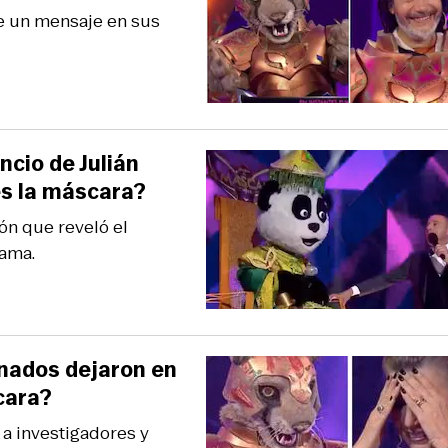
le un mensaje en sus
ncio de Julián
es la máscara?
ón que reveló el
rama.
inados dejaron en
cara?
a investigadores y