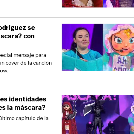
Rodríguez se
áscara? con
pecial mensaje para
n cover de la canción
how.
res identidades
 es la máscara?
último capítulo de la