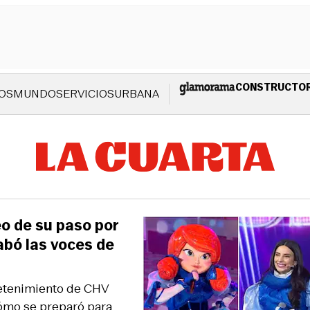
CONSTRUCTO
OS
MUNDO
SERVICIOS
URBANA
eo de su paso por
bó las voces de
retenimiento de CHV
cómo se preparó para