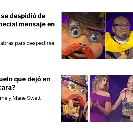
 se despidió de
pecial mensaje en
alabras para despedirse
buelo que dejó en
cara?
lme y Mane Swett,