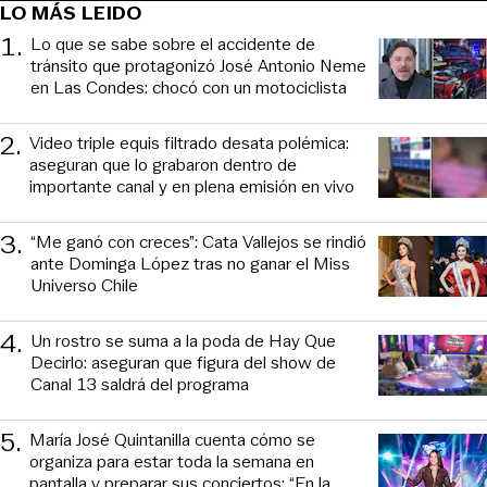
LO MÁS LEIDO
1
.
Lo que se sabe sobre el accidente de
tránsito que protagonizó José Antonio Neme
en Las Condes: chocó con un motociclista
2
.
Video triple equis filtrado desata polémica:
aseguran que lo grabaron dentro de
importante canal y en plena emisión en vivo
3
.
“Me ganó con creces”: Cata Vallejos se rindió
ante Dominga López tras no ganar el Miss
Universo Chile
4
.
Un rostro se suma a la poda de Hay Que
Decirlo: aseguran que figura del show de
Canal 13 saldrá del programa
5
.
María José Quintanilla cuenta cómo se
organiza para estar toda la semana en
pantalla y preparar sus conciertos: “En la