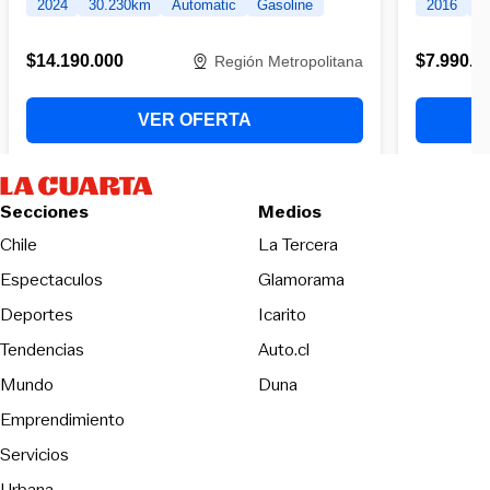
Secciones
Medios
Opens in new wind
Chile
La Tercera
Espectaculos
Glamorama
Opens in new window
Deportes
Icarito
Opens in new window
Tendencias
Auto.cl
Opens in new window
Mundo
Duna
Emprendimiento
Servicios
Urbana